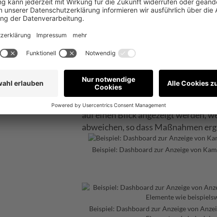
Optimierungs-D
Gewünschte Elemente können über Fi
über Auffälligkeiten zu erlangen u
zu können. Auf Kampagnen-, Anzeig
auf einen Blick angezeigt werden, 
abweichen, so dass Maßnahmen ergr
Beispiel: Dashboard zur Anzeige von Kam
Beispiel: Dashboard zur Anzeige von Anze