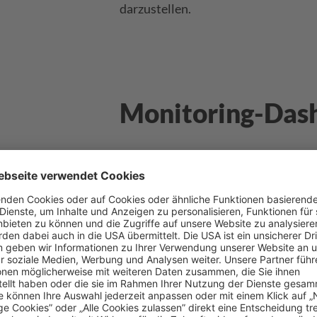
darzustellen.
Monitoring-Das
Dashboards zum Monitoring zeigen 
Ebenen mit Filtermöglichkeiten der
Entwicklungen des gesamten Accoun
zum Vorjahreszeitraum oder vorheri
Dashboard zur übergreifenden 