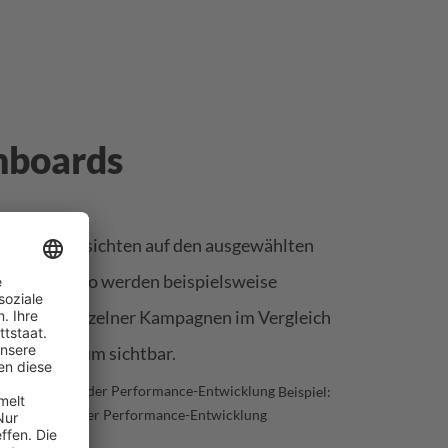
hboards
Verlaufsansichten auf den ausgewählten
 Elemente. So werden beispielsweise
ts oder einzelner Kampagnen im Vergleich
gen Zeitraum sichtbar.
Beispiel:
Beobachtung der Performance-Entwicklung