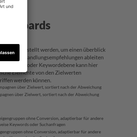
ashboards
lter dargestellt werden, um einen überblick
nd konkrete Handlungsempfehlungen ableiten
engruppen- oder Keywordebene kann hier
welche Elemente von den Zielwerten
iffen werden können.
pagnen über Zielwert, sortiert nach der Abweichung
igengruppen ohne Conversion, adaptierbar für andere