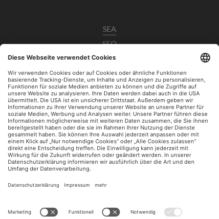
SEA
SEO
Data Analytics
UX / CRO
Paid Social