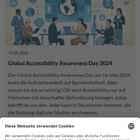
15.05.2024
Global Accessibility Awareness Day 2024
Der Global Accessibility Awareness Day am 16. Mai 2024
lenkt die Aufmerksamkeit auf Barrierefreiheit. Aber
warum ist das so wichtig? Oft wird Accessibility nur auf
Menschen mit dauerhafter Behinderung bezogen, dabei
betrifft es uns alle: Jeder kann in Situationen kommen, die
die Nutzung digitaler Medien erschweren.
PAID SOCIAL