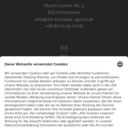
Martin-Luther-Str. 2,
81539 München
info@the-boutique-agency.de
+49 89 55 06 59 00
SEA
SEO
Data Analytics
UX / CRO
Paid Social