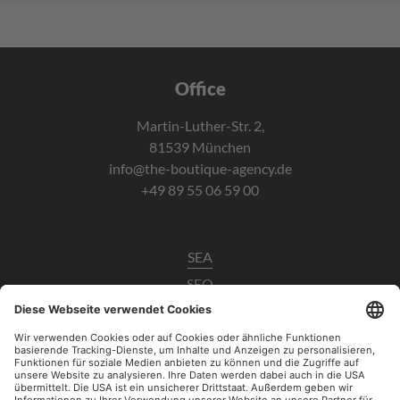
Office
Martin-Luther-Str. 2,
81539 München
info@the-boutique-agency.de
+49 89 55 06 59 00
SEA
SEO
Data Analytics
UX / CRO
Paid Social