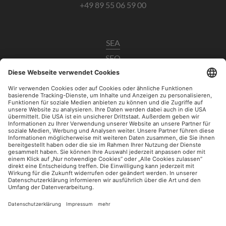
+49 89 55 06 59 00
SEA
SEO
Data Analytics
UX / CRO
Paid Social