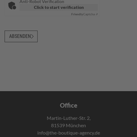
Anti-Robot Verification
Click to start verification
Friendly
Captcha ⇗
ABSENDEN
Office
Martin-Luther-Str. 2,
81539 München
info@the-boutique-agency.de