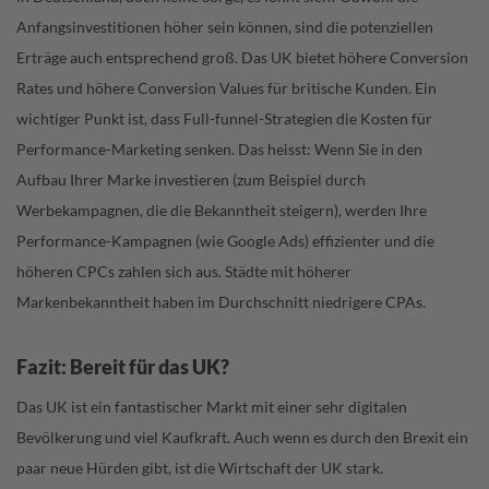
Anfangsinvestitionen höher sein können, sind die potenziellen
Erträge auch entsprechend groß. Das UK bietet höhere Conversion
Rates und höhere Conversion Values für britische Kunden. Ein
wichtiger Punkt ist, dass Full-funnel-Strategien die Kosten für
Performance-Marketing senken. Das heisst: Wenn Sie in den
Aufbau Ihrer Marke investieren (zum Beispiel durch
Werbekampagnen, die die Bekanntheit steigern), werden Ihre
Performance-Kampagnen (wie Google Ads) effizienter und die
höheren CPCs zahlen sich aus. Städte mit höherer
Markenbekanntheit haben im Durchschnitt niedrigere CPAs.
Fazit: Bereit für das UK?
Das UK ist ein fantastischer Markt mit einer sehr digitalen
Bevölkerung und viel Kaufkraft. Auch wenn es durch den Brexit ein
paar neue Hürden gibt, ist die Wirtschaft der UK stark.