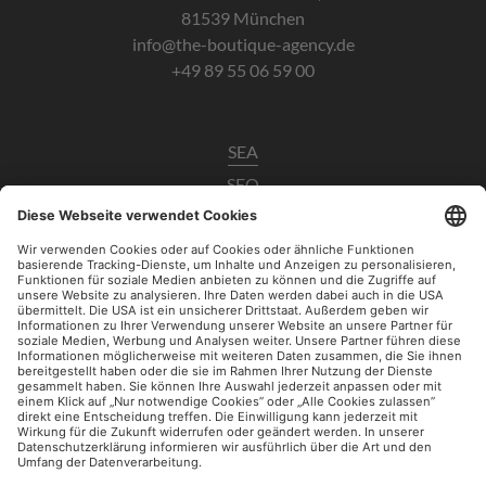
81539 München
info@the-boutique-agency.de
+49 89 55 06 59 00
SEA
SEO
Data Analytics
UX / CRO
Paid Social