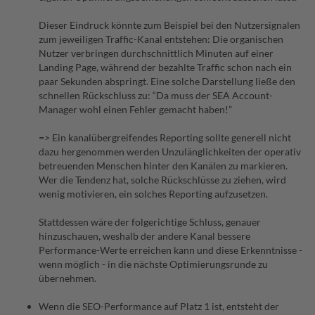
Dieser Eindruck könnte zum Beispiel bei den Nutzersignalen
zum jeweiligen Traffic-Kanal entstehen: Die organischen
Nutzer verbringen durchschnittlich Minuten auf einer
Landing Page, während der bezahlte Traffic schon nach ein
paar Sekunden abspringt. Eine solche Darstellung ließe den
schnellen Rückschluss zu: “Da muss der SEA Account-
Manager wohl einen Fehler gemacht haben!”
=> Ein kanalübergreifendes Reporting sollte generell nicht
dazu hergenommen werden Unzulänglichkeiten der operativ
betreuenden Menschen hinter den Kanälen zu markieren.
Wer die Tendenz hat, solche Rückschlüsse zu ziehen, wird
wenig motivieren, ein solches Reporting aufzusetzen.
Stattdessen wäre der folgerichtige Schluss, genauer
hinzuschauen, weshalb der andere Kanal bessere
Performance-Werte erreichen kann und diese Erkenntnisse -
wenn möglich - in die nächste Optimierungsrunde zu
übernehmen.
Wenn die SEO-Performance auf Platz 1 ist, entsteht der