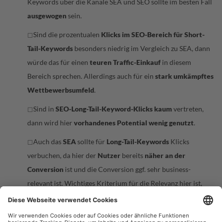
Keywords über die Kanäle SEA und SEO sollte im besten Fall
ausgewogen
sein.
Sind die prozentualen
Klicks im SEO-Bereich für Short-
◻
Tail-Keywords
besonders niedrig im Vergleich zu SEA, dann
würde das für einen
teuren Traffic-Einkauf
in diesem
Bereich sprechen. Allerdings auch für ein
stark umkämpftes
Wettbewerbsumfeld
.
Sind in
SEO-Long-Tail-Keyword-Klicks kaum
vertreten,
◻
dann wird hier
vorhandenes Potential wenig genutzt
.
Auch das
SEA
sollte für
Long-Tail-Keywords
Klicks
◻
verbuchen, da hier der
Nutzer
bereits
näher an der
Conversion
ist und die Conversion ggf. sehr business-
relevant ist. Wichtiges Kriterium für die Relevanz hier ist,
dass die Begriffe auch Suchvolumen haben.
Allgemein lässt sich aus einem solchen Diagramm ableiten,
◻