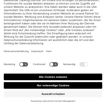
wie Nutzer suchen
, bzw. wie Nutzer am besten erreicht
werden, um auf das eigene Angebot zu kommen.
Im obigen Beispiel wird deutlich, dass Traffic für 1-Wort-
Suchanfragen teuer eingekauft wird bzw. es starken Wettbewerb
gibt. Der hohe Anteil an organischen 3-Wort-Suchanfragen könnte
Potential für SEA bergen und sollte hinsichtlich seiner Conversion-
Wahrscheinlichkeit genauer betrachtet werden.
Zur Chart-Einrichtung:
1. Datenquellen Hinterlegung & Sortierung
INHALTSVERZEICHNIS