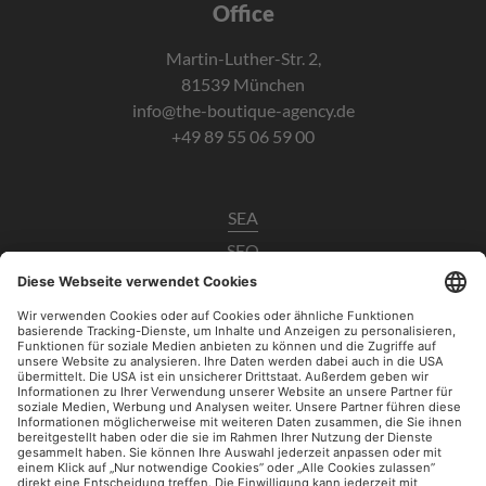
Office
Martin-Luther-Str. 2,
81539 München
info@the-boutique-agency.de
+49 89 55 06 59 00
SEA
SEO
Data Analytics
UX / CRO
Paid Social