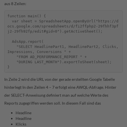
aus 8 Zeilen:
function main() {

  var sheet = SpreadsheetApp.openByUrl("https://d
ocs.google.com/spreadsheets/d/fi2ffphp2-29fhhf3pf
j2-29fh92fp/edit#gid=0").getActiveSheet();

  AdsApp.report(

    "SELECT HeadlinePart1, HeadlinePart2, Clicks, 
Impressions, Conversions " +

    "FROM AD_PERFORMANCE_REPORT " +

    "DURING LAST_MONTH").exportToSheet(sheet);

In Zeile 2 wird die URL von der gerade erstellten Google Tabelle
hinterlegt In den Zeilen 4 – 7 erfolgt eine AWQL-Abfrage. Hinter
der SELECT-Anweisung definiert man auf welche Werte des
Reports zugegriffen werden soll. In diesem Fall sind das
Headline
Headline
Klicks