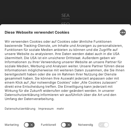
SEA
SEO
Data Analytics
UX / CRO
Paid Social