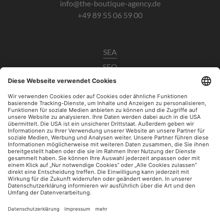
info@the-boutique-agency.de
+49 89 55 06 59 00
SEA
SEO
Data Analytics
UX / CRO
Paid Social