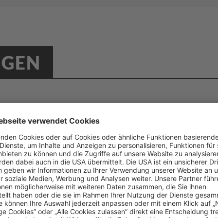
NGEN
ielgruppen
Data Activati
rch sorgfältige Auswahl von
Nutzen Sie Date
tzergruppen können Streuverluste
Management Pla
senkt werden.
CRM, um Nutzer 