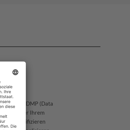
on
n aus Ihrer DMP (Data
tform) oder Ihrem
vorzuqualifizieren