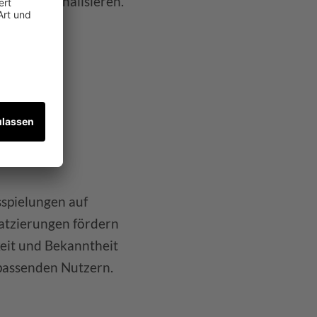
n zu personalisieren.
spielungen auf
atzierungen fördern
keit und Bekanntheit
 passenden Nutzern.