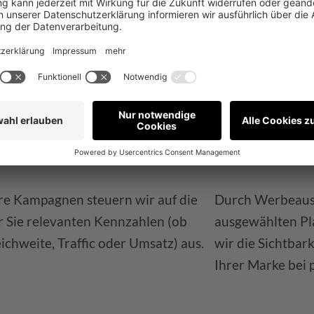
und Ihre Anzeige
erformance
Branding
re Kampagnen steuern wir auf die
Durch Werbeaus
r Sie relevanten Kennzahlen (ob
ausgewählten Pl
ichweite, Traffic oder Umsatz) aus.
wir die Sichtbar
Ihrer Marke bei