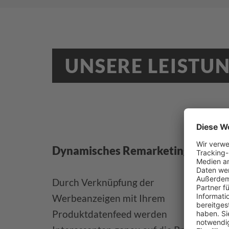
UNSERE LEISTU
Dynamisches Remarketing
Z
Durch Verknüpfung der
Du
Werbeanzeigen mit Ihrem
Nu
Produktdatenfeed werden
ge