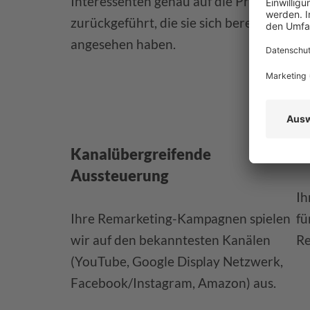
Interessenten genau auf die Produkte
zurückgeführt, die sie sich bereits
angesehen haben.
Kanalübergreifende
P
Aussteuerung
Ih
Ihre Remarketing-Kampagnen spielen
fü
wir auf den bekanntesten Kanälen
Re
(YouTube, Google Display Netzwerk,
Facebook/Instagram, Amazon) aus.