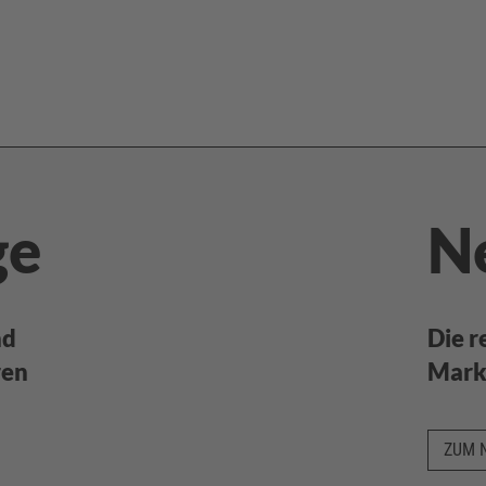
ge
N
nd
Die r
ren
Marke
ZUM 