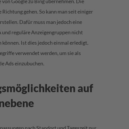
e von Google zu Bing übernehmen. Die
 Richtung gehen. So kann man seit einiger
rstellen. Dafür muss man jedoch eine
 und reguläre Anzeigengruppen nicht
können. Ist dies jedoch einmal erledigt,
egriffe verwendet werden, um sie als
gle Ads einzubuchen.
gsmöglichkeiten auf
nebene
assungen nach Standort und Tageszeit nur