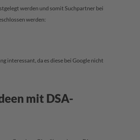
estgelegt werden und somit
Suchpartner bei
eschlossen
werden:
lung interessant, da es diese bei Google nicht
deen mit DSA-