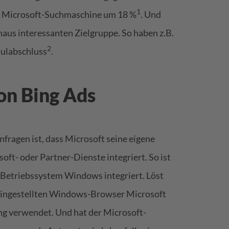
1
der Microsoft-Suchmaschine um 18 %
. Und
aus interessanten Zielgruppe. So haben z.B.
2
hulabschluss
.
on Bing Ads
nfragen ist, dass Microsoft seine eigene
t- oder Partner-Dienste integriert. So ist
ne Betriebssystem Windows integriert. Löst
eingestellten Windows-Browser Microsoft
ng verwendet. Und hat der Microsoft-