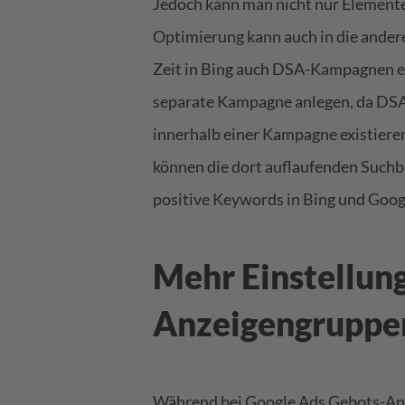
Jedoch kann man nicht nur Element
Optimierung kann auch in die andere
Zeit in Bing auch
DSA-Kampagnen
e
separate Kampagne anlegen, da DSA
innerhalb einer Kampagne existieren 
können die dort auflaufenden Suchb
positive Keywords in Bing und Goo
Mehr Einstellun
Anzeigengruppe
Während bei Google Ads Gebots-Anp