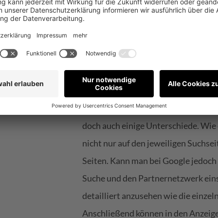
hat mein Kollege Sebastian bereits i
Sie Google Ads Kampagnen zu Bing 
Mehr Kontrolle 
Auch wenn auf den Ersten Blick vieles
doch auch einige Unterschiede. Wie
nicht nur auf den jeweiligen Suchsei
Seiten. Kann man bei Google jedoch
Suche und den Partnernetzwerk einseh
detailliert anzusehen wie die einze
Anschließend können in den Anzeig