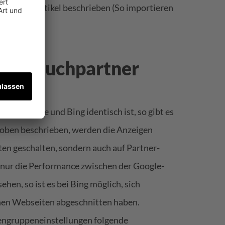
n seinem Artikel beschrieben (
So importieren
ads
).
über Suchpartner
 bei Google und Bing identisch ist, so gibt es
 oben beschrieben, werden die Anzeigen
ten geschalten, sondern auch auf Partner-
 nur die Performance zwischen der Google-
en, so ist es bei Bing möglich, sich
lnen Webseiten abgeschnitten haben.
engruppeneinstellungen folgende