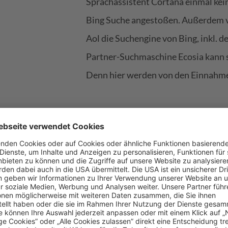
Sprachassistent Cortana einmal kei
Bing Suche angestoßen. Außerdem
Aol die Suchengine von Bing, inkl. 
Partner-Suchmaschine Ecosia kann 
Denn hier werden von den Einnahm
Import von Goog
Auch wenn Google und Microsoft eig
uns Werbetreibenden dennoch mögli
auszugeben. So können mit nur weni
Bing importiert werden. Wie das gen