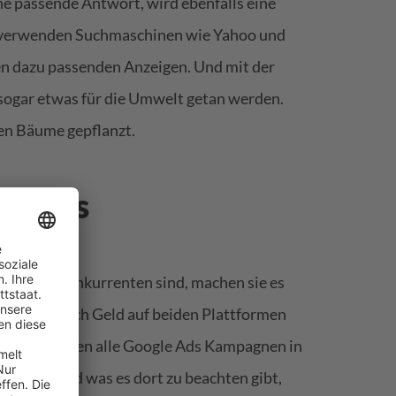
ne passende Antwort, wird ebenfalls eine
 verwenden Suchmaschinen wie Yahoo und
den dazu passenden Anzeigen. Und mit der
sogar etwas für die Umwelt getan werden.
en Bäume gepflanzt.
le Ads
entlich Konkurrenten sind, machen sie es
chst einfach Geld auf beiden Plattformen
gen Schritten alle Google Ads Kampagnen in
au geht und was es dort zu beachten gibt,