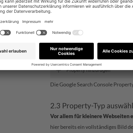
Domain-Property alle Varianten ei
Die Google Search Console Propert
2.3 Property-Typ auswäh
Vor allem für kleinere Webseiten 
hier bereits ein vollständiges Bild