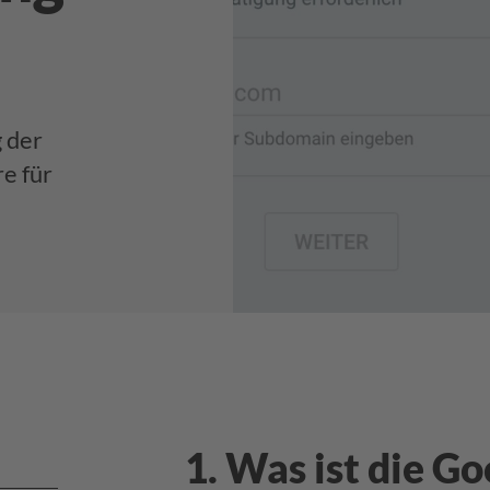
g der
e für
1. Was ist die G