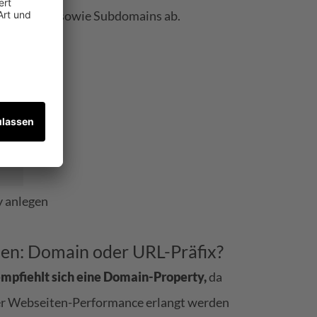
ner Domain sowie Subdomains ab.
y anlegen
len: Domain oder URL-Präfix?
empfiehlt sich eine Domain-Property,
da
 der Webseiten-Performance erlangt werden