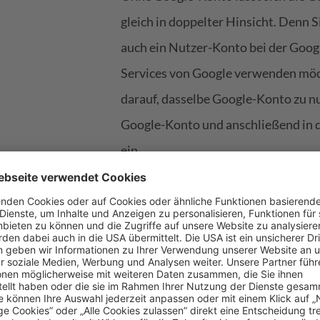
gleich in doppelter Hinsicht. Denn 
auch ein Nutzer-Konto bei der Goog
Services von Google verwenden möch
darauf, dasselbe Google-Konto zu nut
Google-Konto und anschließend in 
ein.
2.2 Die Google Search Co
Durch einen Klick auf "Property hinz
jeweilige Webseite an. Das ist sowo
Präfix-Property) als auch für eine 