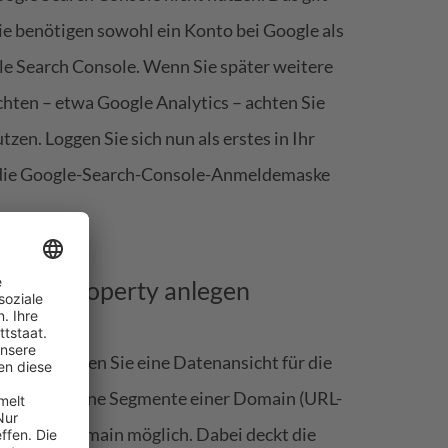
Sie benötigen sowohl ein Konto bei Google als
le Search Console. Wenn Sie später weitere
ten – etwa Google Analytics – achten Sie
zen. Loggen Sie sich nun als erstes in Ihr
die
Google-Search-Console-Anmeldemaske
nsole Property anlegen
ufügen" legen Sie eine Datenansicht für die
hl für einzelne Segmente einer Domain (URL-
komplette Domain möglich. Dabei deckt die