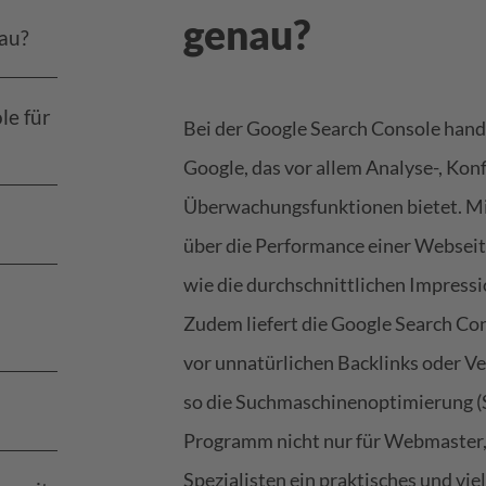
genau?
nau?
le für
Bei der Google Search Console hand
Google, das vor allem Analyse-, Konf
Überwachungsfunktionen bietet. Mit
über die Performance einer Webseit
wie die durchschnittlichen Impressio
Zudem liefert die Google Search Con
vor unnatürlichen Backlinks oder V
so die Suchmaschinenoptimierung (S
Programm nicht nur für Webmaster,
Spezialisten ein praktisches und vie