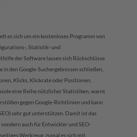
elt es sich um ein kostenloses Programm von
igurations-, Statistik- und
hilfe der Software lassen sich Rückschlüsse
e in den Google-Suchergebnissen schließen,
nen, Klicks, Klickrate oder Positionen.
sole eine Reihe nützlicher Statistiken, warnt
erstößen gegen Google-Richtlinien und kann
EO) sehr gut unterstützen. Damit ist das
 sondern auch für Entwickler und SEO-
lseitiges Werkzeug, zumal es sich mit