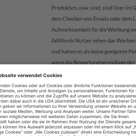
Produkten, usw. sind, sind User im
dem Checken von Emails oder dem Les
Aufmerksamkeit für die Werbung mu
AdWords Nutzer sehen das Werben
und halten es als keine geeignete P
wenn die Bewertungsgrundlage der V
Doch auch im Display-Netzwerk ist 
arbeiten. Um das zu ermöglichen, mu
gewünschte Audience kennen und d
aussteuern. Im Folgenden werden di
im GDN erklärt.
Targeting-Optio