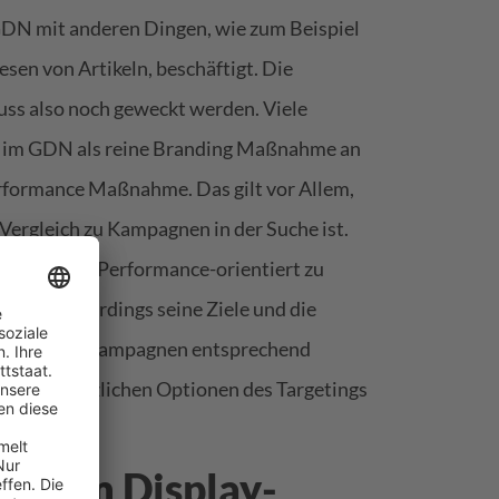
 GDN mit anderen Dingen, wie zum Beispiel
en von Artikeln, beschäftigt. Die
ss also noch geweckt werden. Viele
 im GDN als reine Branding Maßnahme an
erformance Maßnahme. Das gilt vor Allem,
ergleich zu Kampagnen in der Suche ist.
es möglich, Performance-orientiert zu
ss man allerdings seine Ziele und die
ie Display Kampagnen entsprechend
e grundsätzlichen Optionen des Targetings
nen im Display-