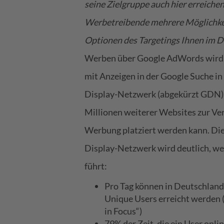
seine Zielgruppe auch hier erreiche
Werbetreibende mehrere Möglichkeit
Optionen des Targetings Ihnen im D
Werben über Google AdWords wird 
mit Anzeigen in der Google Suche i
Display-Netzwerk
(abgekürzt GDN) 
Millionen weiterer Websites zur V
Werbung platziert werden kann. Die
Display-Netzwerk wird deutlich, w
führt:
Pro Tag können in Deutschland
Unique Users erreicht werden 
in Focus“
)
79% der Zeit, die ein User onli