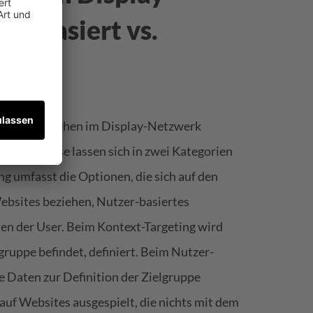
t-basiert vs.
rreichen, stehen im Display-Netzwerk
ügung. Diese lassen sich in zwei Kategorien
ng umfasst die Optionen, die sich auf den
ebsites beziehen, Nutzer-basiertes
ten der User. Beim Kontext-Targeting wird
lgruppe befindet, definiert. Beim Nutzer-
Daten zur Definition der Zielgruppe
uf Websites ausgespielt, die nichts mit dem