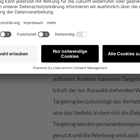
Netzwerk: Kontex
Nutzer-basiert
Um die gewünschte Zielgruppe zu e
diverse Targeting-Optionen zur Verf
aufteilen. Kontext-basiertes Targeti
Inhalt der zur Auswahl stehenden W
Targeting berücksichtigt das Verhal
also das Umfeld, in dem sich die Zie
Targeting werden personenbezogene 
genutzt und die Werbung wird auch a