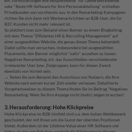
ein. Formulierungen wie beispielsweise "für Gewerbetreibende"
oder "Beste HR-Software für Ihre Personalabteilung" schließen
Privatkunden von vornherein aus. In den Remarketing-Kampagnen
richten Sie sich dann mit Werbenachrichten an B2B-User, die für
B2C-Kunden nicht mehr relevant ist.
So platziert man zum Beispiel einen Banner zu einem Blogbeitrag
mit dem Thema "Effizientes HR & Recruiting Management" auf
einer ausgewählten Website, die genau dieses Thema behandelt.
Dabei sollte man versuchen, insbesondere bei ausgewählten
Placements, den Banner möglichst "nativ" aussehen zu lassen.
Negatives Remarketing, d.h. das Ausschließen verschiedenster
irrelevanter User bzw. Zielgruppen, kann für diesen Zweck
ebenfalls von Vorteil sein.
→ Testen Sie zum Beispiel den Ausschluss von Nutzern, die Ihre
Website nach extrem kurzer Zeit wieder verlassen. Detaillierte
Vorgehensweisen zu diesem Thema finden Sie im Beitrag "
Negatives
Remarketing: Wem Sie Ihre Anzeige nicht (mehr) zeigen brauchen
".
3. Herausforderung: Hohe Klickpreise
Hohe Klickpreise im B2B-Umfeld sind u.a. dem hohen Wettbewerb
geschuldet, der mit Ihnen um die Gunst der obersten Positionen
bietet. Außerdem ist der Lifetime-Value einer HR-Software viel
höher als der von Schuhen, weshalb die Klickpreise in diesem