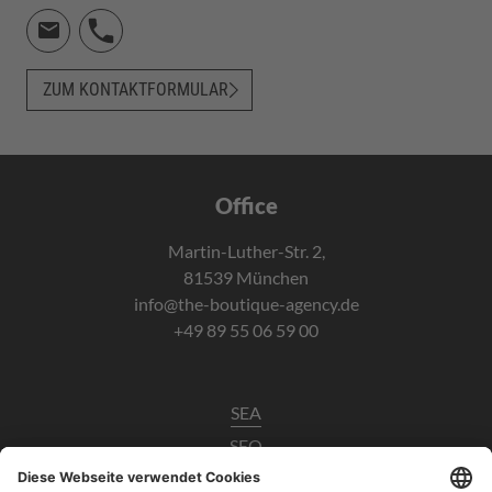
ZUM KONTAKTFORMULAR
Office
Martin-Luther-Str. 2,
81539 München
info@the-boutique-agency.de
+49 89 55 06 59 00
SEA
SEO
Data Analytics