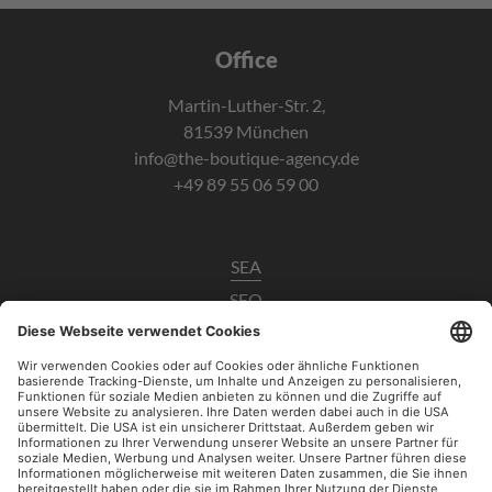
Office
Martin-Luther-Str. 2,
81539 München
info@the-boutique-agency.de
+49 89 55 06 59 00
SEA
SEO
Data Analytics
UX / CRO
Paid Social