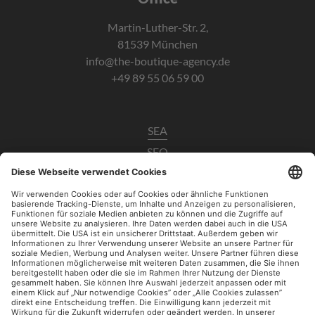
Martin-Luther-Str. 2,
81539 München
info@the-boutique-agency.de
+49 89 55 06 59 00
SEA
SEO
Data Analytics
UX / CRO
Paid Social