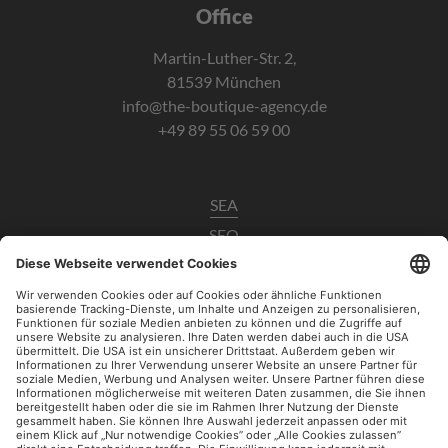
Office
Martin-Luther-Str. 2,
81539 München
info@the-boutique-agency.de
+49 89 55 06 59 00
SEA
SEO
Data Analytics
UX / CRO
Paid Social