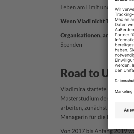
Leben am Limit und packen D
Wenn Vladi nicht Team Lead 
Organisationen, an die Vladi
Spenden
Road to Unit 
Vladimira startete ihre Karri
Masterstudium der Fachrich
arbeiten, zunächst als Prakti
Managerin für die Märkte Ts
Von 2017 bis Anfang 2019 wa