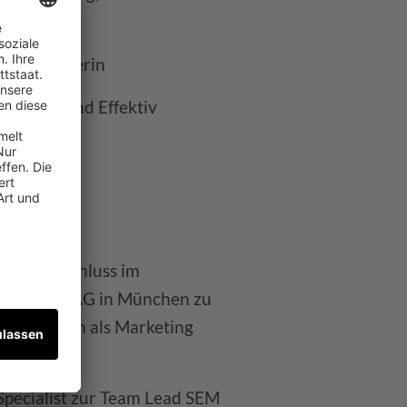
:
Dogwalkerin
Slowakei und Effektiv
 ihrem Abschluss im
r ZOOPLUS AG in München zu
 schließlich als Marketing
Specialist zur Team Lead SEM