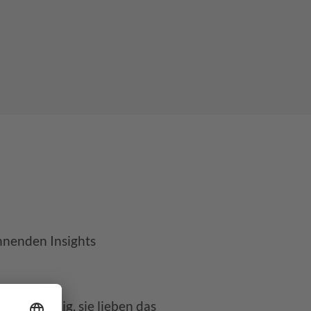
nnenden Insights
charfsinnig, sie lieben das