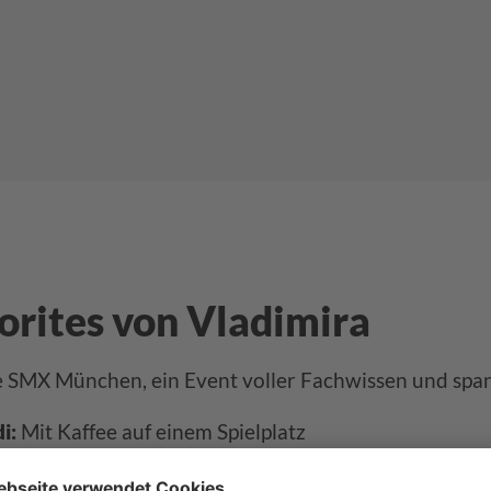
vorites von Vladimira
e SMX München, ein Event voller Fachwissen und spa
di:
Mit Kaffee auf einem Spielplatz
st:
ESTP – „Der Unternehmer“: Schlau, dynamisch und s