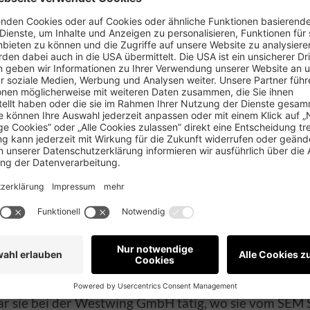
inge direkt an
/ Senior Online Marketing Consultant wäre, wäre sie
 schon gespendet hat:
Tierheim
Utulok Tuláčik
in der 
Lead Paid Media
ere in Bratislava an der Wirtschaftsuniversität. Nach
tung Handel und Marketing begann sie 2011 bei de
kantin im Online-Marketing, später als Assistentin und
chechien und Slowakei.
r sie bei der Westwing GmbH tätig, wo sie vom SEM 