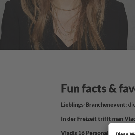
Fun facts & fa
Lieblings-Branchenevent:
di
In der Freizeit trifft man Vla
Vladis 16 Personalities Typ i