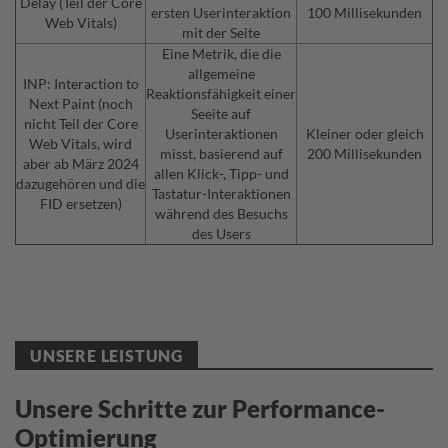
Delay (Teil der Core
ersten Userinteraktion
100 Millisekunden
Web Vitals)
mit der Seite
Eine Metrik, die die
allgemeine
INP: Interaction to
Reaktionsfähigkeit einer
Next Paint (noch
Seeite auf
nicht Teil der Core
Userinteraktionen
Kleiner oder gleich
Web Vitals, wird
misst, basierend auf
200 Millisekunden
aber ab März 2024
allen Klick-, Tipp- und
dazugehören und die
Tastatur-Interaktionen
FID ersetzen)
während des Besuchs
des Users
UNSERE LEISTUNG
Unsere Schritte zur Performance-
Optimierung