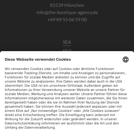
81539 München
info@the-boutique-agency.de
+49 89 55 06 59 00
SEA
SEO
Data Analytics
UX / CRO
Paid Social