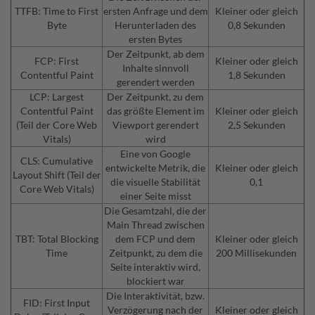
TTFB: Time to First
ersten Anfrage und dem
Kleiner oder gleich
Byte
Herunterladen des
0,8 Sekunden
ersten Bytes
Der Zeitpunkt, ab dem
FCP: First
Kleiner oder gleich
Inhalte sinnvoll
Contentful Paint
1,8 Sekunden
gerendert werden
LCP: Largest
Der Zeitpunkt, zu dem
Contentful Paint
das größte Element im
Kleiner oder gleich
(Teil der Core Web
Viewport gerendert
2,5 Sekunden
Vitals)
wird
Eine von Google
CLS: Cumulative
entwickelte Metrik, die
Kleiner oder gleich
Layout Shift (Teil der
die visuelle Stabilität
0,1
Core Web Vitals)
einer Seite misst
Die Gesamtzahl, die der
Main Thread zwischen
TBT: Total Blocking
dem FCP und dem
Kleiner oder gleich
Time
Zeitpunkt, zu dem die
200 Millisekunden
Seite interaktiv wird,
blockiert war
Die Interaktivität, bzw.
FID: First Input
Verzögerung nach der
Kleiner oder gleich