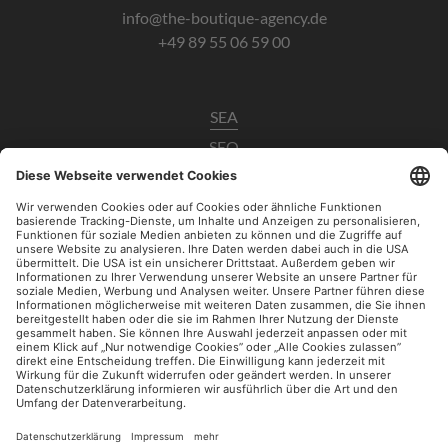
info@the-boutique-agency.de
+49 89 55 06 59 00
SEA
SEO
Data Analytics
UX / CRO
Paid Social