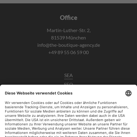
Office
Martin-Luther-Str. 2,
81539 München
info@the-boutique-agency.de
+49 89 55 06 59 00
SEA
SEO
Data Analytics
UX / CRO
Paid Social