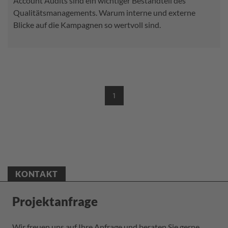
Account Audits sind ein wichtiger Bestandteil des
Qualitätsmanagements. Warum interne und externe
Blicke auf die Kampagnen so wertvoll sind.
1
(CURRENT)
KONTAKT
Projektanfrage
Wir freuen uns auf Ihre Anfrage und beraten Sie gerne