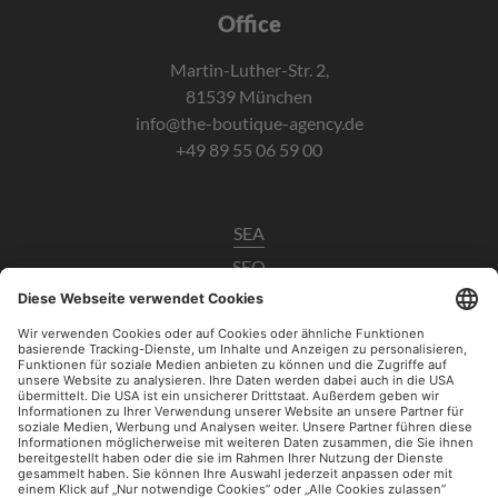
Office
Martin-Luther-Str. 2,
81539 München
info@the-boutique-agency.de
+49 89 55 06 59 00
SEA
SEO
Data Analytics
UX / CRO
Paid Social