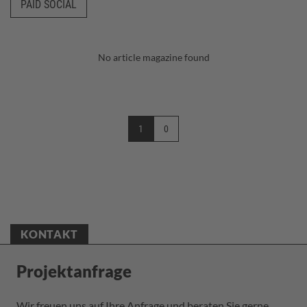
PAID SOCIAL
No article magazine found
1
0
(CURRENT)
KONTAKT
Projektanfrage
Wir freuen uns auf Ihre Anfrage und beraten Sie gerne