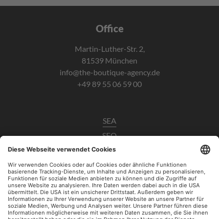
Office
Martin-Luther-Str. 2,
81539 München
info@the-boutique-agency.de
+49 89 55 06 59 00
SEA
SEO
Data Analytics
UX / CRO
Paid Social