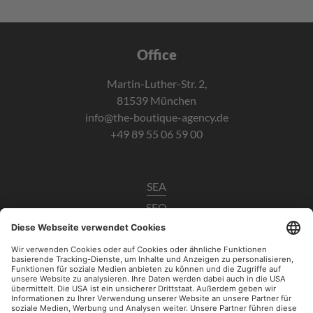
Office
Martin-Luther-Str. 2,
81539 München
info@the-boutique-agency.de
+49 89 55 06 59 00
SEA
SEO
Data Analytics
UX / CRO
Paid Social