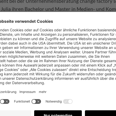
ent bei der Unternehmensberatung change factory so
 Julia ihren Bachelor und Master in Medien- und K
d die USA, die sie mindestens alle zwei Jahre besucht.
tt Seminare besucht, ihr Lieblingsseminar war unter 
dung zur Mental Health First Aid (MHFA) Ersthelferin