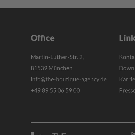
Office
Lin
Martin-Luther-Str. 2,
Konta
81539 München
Downl
info@the-boutique-agency.de
Karri
+49 89 55 06 59 00
Press