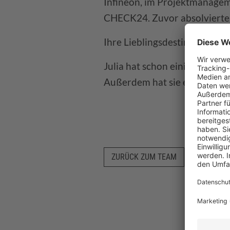
Infineon, im Projektmanagem
CHECK24. Zuvor absolvierte
Ihre Lieblingsdestination sin
Julia hat schon einige 121 Wa
Außerdem hat sie eine Ausbil
ZURÜCK ZUM TEAM