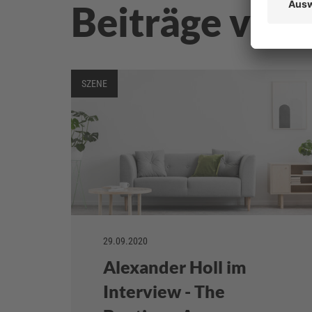
Beiträge von 
SZENE
29.09.2020
Alexander Holl im
Interview - The