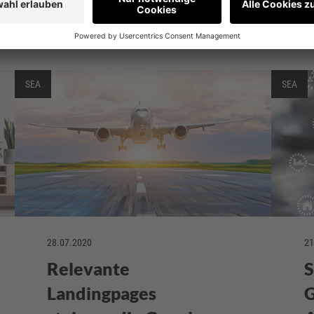
Julia im Magazin
SEA
SEA
28.07.2020
21
Relevante
S
Landingpages
G