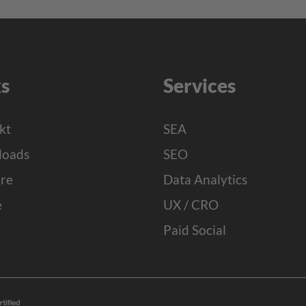
ks
Services
kt
SEA
oads
SEO
ere
Data Analytics
e
UX / CRO
Paid Social