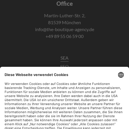
Office
Martin-Luther-Str. 2,
81539 München
info@the-boutique-agency.de
+49 89 55 06 59 00
SEA
SEO
Data Analytics
UX / CRO
Paid Social