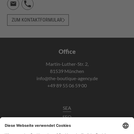
ZUM KONTAKTFORMULAR
Office
Martin-Luther-Str. 2,
81539 München
info@the-boutique-agency.de
+49 89 55 06 59 00
SEA
SEO
Data Analytics