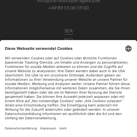
info@the-boutique-agency.de
+49 89 55 06 59 00
SEA
SEO
Data Analytics
UX / CRO
Paid Social