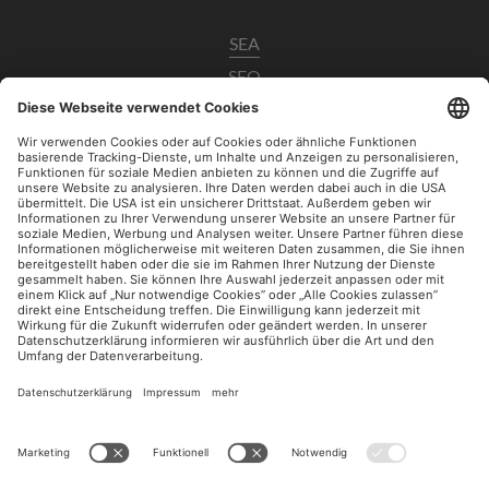
SEA
SEO
Data Analytics
UX / CRO
Paid Social