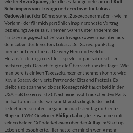
wieder
Kevin Spacey
, der dieses Jahr gemeinsam mit
Rolf
Schrömgens von Trivago
und dem
Investor Lukasz
Gadowski
auf der Bühne stand. Zugegebenermaßen - wie im
Vorjahr - der für mich persönlich inspirierendste Vortrag
beziehungsweise Talk. Themen waren unter anderem die
"Entstehungsgeschichte" von Trivago, sowie Einsichten aus
dem Leben des Investors Lukasz. Der Schwerpunkt lag
hierbei auf dem Thema Delivery Hero und welche
Herausforderungen es hier - speziell organisatorisch - zu
meistern gab. Danach folgte die Überraschung des Tages. Wie
man bereits einigen Tageszeitungen entnehmen konnte wird
Kevin Spacey der vierte Partner der Bits and Pretzels. Es
bleibt also spannend ob das Konzept nicht auch bald in den
USA Fuß fassen wird ;-). Nach einer wohl rauschenden Party
im Isarforum, an der wir krankheitsbedingt leider nicht
teilnehmen konnten, begann am nächsten Tag die Center
Stage mit WM Gewinner
Philipp Lahm
, der zusammen mit
seinen beiden Gründerkollegen über den Alltag im Start up
Leben philosophierte. Hier hatte ich mir ein wenig mehr