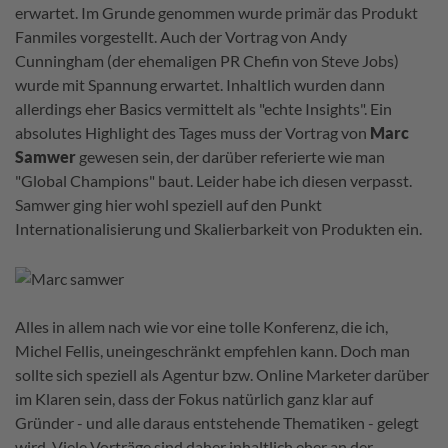
erwartet. Im Grunde genommen wurde primär das Produkt
Fanmiles vorgestellt. Auch der Vortrag von Andy
Cunningham (der ehemaligen PR Chefin von Steve Jobs)
wurde mit Spannung erwartet. Inhaltlich wurden dann
allerdings eher Basics vermittelt als "echte Insights". Ein
absolutes Highlight des Tages muss der Vortrag von
Marc
Samwer
gewesen sein, der darüber referierte wie man
"Global Champions" baut. Leider habe ich diesen verpasst.
Samwer ging hier wohl speziell auf den Punkt
Internationalisierung und Skalierbarkeit von Produkten ein.
Alles in allem nach wie vor eine tolle Konferenz, die ich,
Michel Fellis, uneingeschränkt empfehlen kann. Doch man
sollte sich speziell als Agentur bzw. Online Marketer darüber
im Klaren sein, dass der Fokus natürlich ganz klar auf
Gründer - und alle daraus entstehende Thematiken - gelegt
wird. Viele Vorträge sind daher inhaltlich eher an der