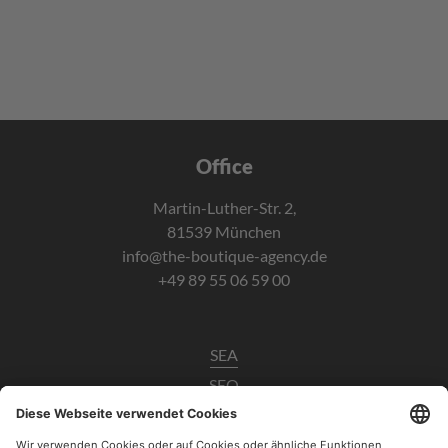
Office
Martin-Luther-Str. 2,
81539 München
info@the-boutique-agency.de
+49 89 55 06 59 00
SEA
SEO
Data Analytics
UX / CRO