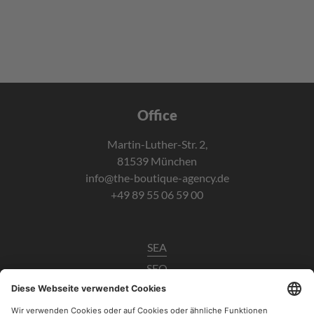
Office
Martin-Luther-Str. 2,
81539 München
info@the-boutique-agency.de
+49 89 55 06 59 00
SEA
SEO
Data Analytics
UX / CRO