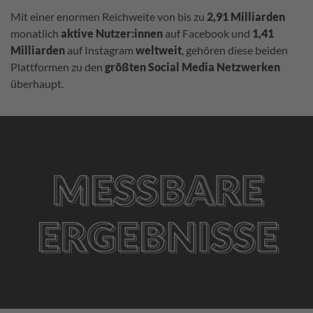
Mit einer enormen Reichweite von bis zu
2,91 Milliarden
monatlich
aktive
Nutzer:innen
auf Facebook und
1,41
Milliarden
auf Instagram
weltweit
, gehören diese beiden
Plattformen zu den
größten
Social
Media
Netzwerken
überhaupt.