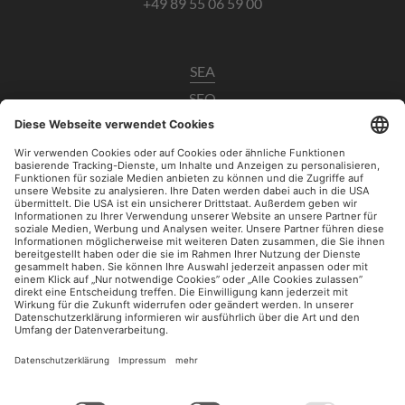
+49 89 55 06 59 00
SEA
SEO
Data Analytics
UX / CRO
Paid Social